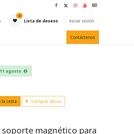
0
a
Lista de deseos
Iniciar sesión
Contáctenos
11 agosto
 la cesta
Comprar ahora
soporte magnético para