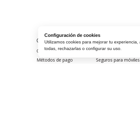
Configuración de cookies
Comprar Online
Compra Segura
Utilizamos cookies para mejorar tu experiencia, 
todas, rechazarlas o configurar su uso.
Cómo comprar
Preguntas frecuentes
Métodos de pago
Seguros para móviles
Envío y entrega
Aviso legal
Devoluciones y cambios
Política de privacidad
Garantía de compra
Política de cookies
Financiar móvil
Condiciones de compra