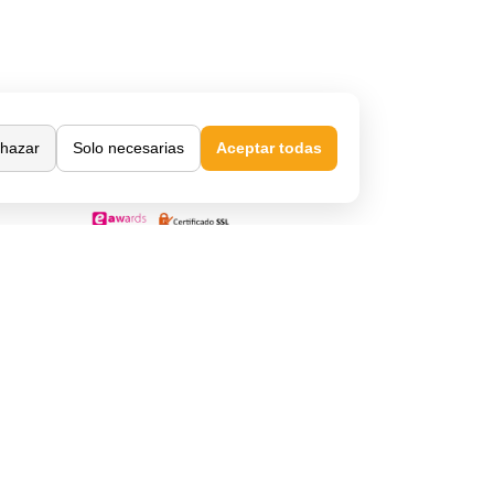
Confianza y seguridad
hazar
Solo necesarias
Aceptar todas