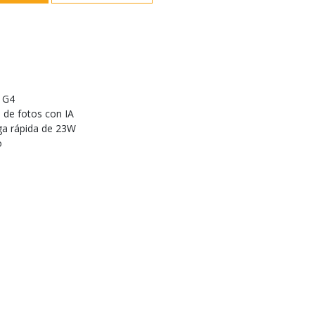
 G4
 de fotos con IA
ga rápida de 23W
o