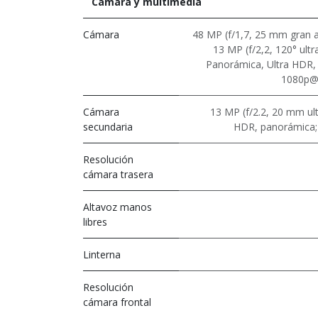
Cámara y multimedia
Cámara
48 MP (f/1,7, 25 mm gran a
13 MP (f/2,2, 120° ultr
Panorámica, Ultra HDR, P
1080p@3
Cámara
13 MP (f/2.2, 20 mm ult
secundaria
HDR, panorámica;
Resolución
cámara trasera
Altavoz manos
libres
Linterna
Resolución
cámara frontal