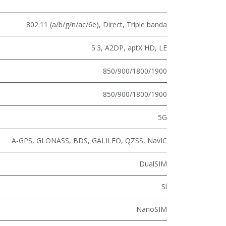
802.11 (a/b/g/n/ac/6e)
,
Direct
,
Triple banda
5.3
,
A2DP
,
aptX HD
,
LE
850/900/1800/1900
850/900/1800/1900
5G
A-GPS, GLONASS, BDS, GALILEO, QZSS, NavIC
DualSIM
Sí
NanoSIM