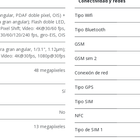
Conectividad y redes
ngular, PDAF doble píxel, OIS) +
Tipo Wifi
a gran angular); Flash doble LED,
ixel Shift; Vídeo: 4K@30/60 fps,
Tipo Bluetooth
0/60/120/240 fps, giro-EIS, OIS
GSM
ra gran angular, 1/3.1", 1.12μm);
 Vídeo: 4K@30fps, 1080p@30fps
GSM sim 2
48 megapíxeles
Conexión de red
Tipo GPS
Sí
Tipo SIM
No
NFC
13 megapíxeles
Tipo de SIM 1