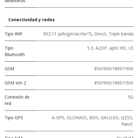
delanteras
Conectividad y redes
Tipo Wifi
802.11 (a/b/g/n/ac/6e/7)
,
Direct
,
Triple banda
Tipo
5.3
,
A2DP
,
aptX HD
,
LE
Bluetooth
GSM
850/900/1800/1900
GSM sim 2
850/900/1800/1900
Conexión de
5G
red
Tipo GPS
A-GPS, GLONASS, BDS, GALILEO, QZSS,
NavIC