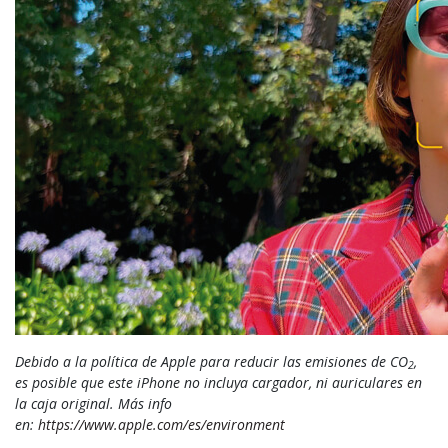
Debido a la política de Apple para reducir las emisiones de CO
,
2
es posible que este iPhone no incluya cargador, ni auriculares en
la caja original. Más info
en:
https://www.apple.com/es/environment