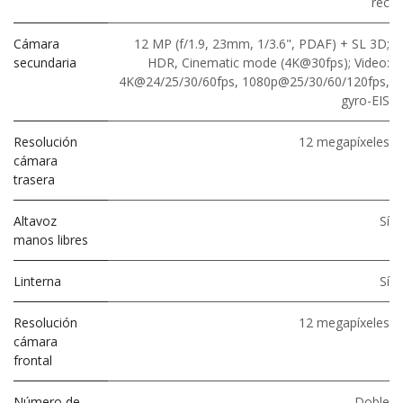
rec
Cámara
12 MP (f/1.9, 23mm, 1/3.6", PDAF) + SL 3D;
secundaria
HDR, Cinematic mode (4K@30fps); Video:
4K@24/25/30/60fps, 1080p@25/30/60/120fps,
gyro-EIS
Resolución
12 megapíxeles
cámara
trasera
Altavoz
Sí
manos libres
Linterna
Sí
Resolución
12 megapíxeles
cámara
frontal
Número de
Doble