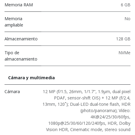
Memoria RAM
6 GB
Memoria
No
ampliable
Almacenamiento
128 GB
Tipo de
NVMe
almacenamiento
Cámara y multimedia
Cámara
12 MP (f/1.5, 26mm, 1/1.7", 1.9µm, dual pixel
PDAF, sensor-shift OIS) + 12 MP (f/2.4,
13mm, 120˚); Dual-LED dual-tone flash, HDR
(photo/panorama); Vídeo:
4K@24/25/30/60fps,
1080p@25/30/60/120/240fps, HDR, Dolby
Vision HDR, Cinematic mode, stereo sound