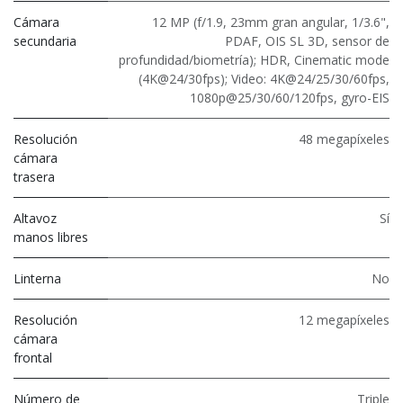
Cámara
12 MP (f/1.9, 23mm gran angular, 1/3.6",
secundaria
PDAF, OIS SL 3D, sensor de
profundidad/biometría); HDR, Cinematic mode
(4K@24/30fps); Video: 4K@24/25/30/60fps,
1080p@25/30/60/120fps, gyro-EIS
Resolución
48 megapíxeles
cámara
trasera
Altavoz
Sí
manos libres
Linterna
No
Resolución
12 megapíxeles
cámara
frontal
Número de
Triple