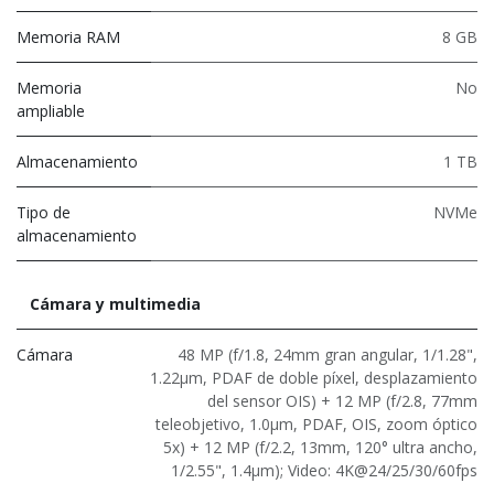
Memoria RAM
8 GB
Memoria
No
ampliable
Almacenamiento
1 TB
Tipo de
NVMe
almacenamiento
Cámara y multimedia
Cámara
48 MP (f/1.8, 24mm gran angular, 1/1.28",
1.22μm, PDAF de doble píxel, desplazamiento
del sensor OIS) + 12 MP (f/2.8, 77mm
teleobjetivo, 1.0μm, PDAF, OIS, zoom óptico
5x) + 12 MP (f/2.2, 13mm, 120° ultra ancho,
1/2.55", 1.4μm); Video: 4K@24/25/30/60fps