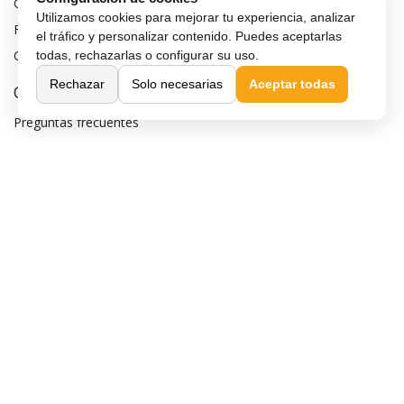
Garantía de compra
Utilizamos cookies para mejorar tu experiencia, analizar
Financiar móvil
el tráfico y personalizar contenido. Puedes aceptarlas
Condiciones de compra
todas, rechazarlas o configurar su uso.
Rechazar
Solo necesarias
Aceptar todas
Compra Segura
Preguntas frecuentes
Seguros para móviles
Aviso legal
Política de privacidad
Política de cookies
Sobre MaxMovil.com
Quiénes somos
Contacta con nosotros
Blog
¿Quieres ser distribuidor?
Afiliación y publicidad