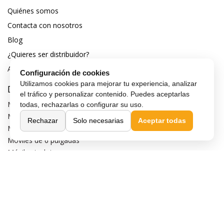
Quiénes somos
Contacta con nosotros
Blog
¿Quieres ser distribuidor?
Afiliación y publicidad
Configuración de cookies
Utilizamos cookies para mejorar tu experiencia, analizar
Destacados
el tráfico y personalizar contenido. Puedes aceptarlas
Móviles de gama alta
todas, rechazarlas o configurar su uso.
Móviles con buena cámara
Rechazar
Solo necesarias
Aceptar todas
Móviles sin marcos
Móviles de 6 pulgadas
Móviles todoterreno
Móviles 4G
Confianza y seguridad