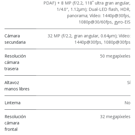
PDAF) + 8 MP (f/2.2, 118˚ ultra gran angular,
1/4.0", 1.12µm); Dual-LED flash, HDR,
panorama; Vídeo: 1440p@30fps,
1080p@30/60fps, gyro-EIS
Cámara
32 MP (f/2.2, gran angular, 0.64µm); Vídeo:
secundaria
1440p@30fps, 1080p@30fps
Resolución
50 megapíxeles
cámara
trasera
Altavoz
Sí
manos libres
Linterna
No
Resolución
32 megapíxeles
cámara
frontal