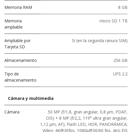
Memoria RAM
8 GB
Memoria
micro SD 1 TB
ampliable
Ampliable por
Sí (en la segunda ranura SIM)
Tarjeta SD
Almacenamiento
256 GB
Tipo de
UFS 2.2
almacenamiento
Cámara y multimedia
Cámara
50 MP (f/1,8, gran angular, 0,8 μm, PDAF,
OIS) + 8 MP (f/2,2, 119° ultra gran angular,
1,12 μm, AF); Flash LED, HDR, PANORÁMICA;
Vídeo: 4K@30fps, 1080p@30/60 fps, giro-EIS