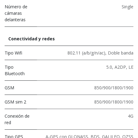
Número de
Single
cámaras
delanteras
Conectividad y redes
Tipo Wifi
802.11 (a/b/g/n/ac)
,
Doble banda
Tipo
5.0
,
A2DP
,
LE
Bluetooth
GSM
850/900/1800/1900
GSM sim 2
850/900/1800/1900
Conexión de
4G
red
Tipo GPS
A-GPS con GLONASS, BDS, GALILEO, QZSS