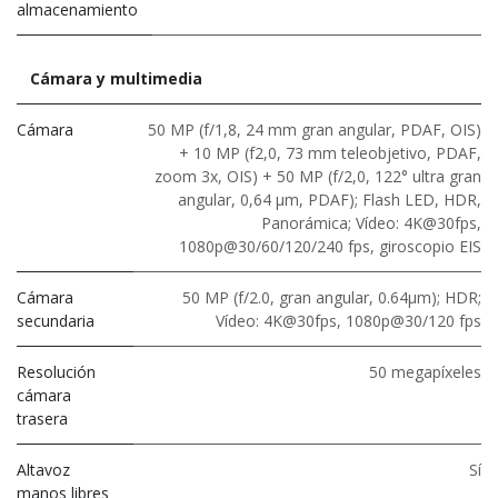
almacenamiento
Cámara y multimedia
Cámara
50 MP (f/1,8, 24 mm gran angular, PDAF, OIS)
+ 10 MP (f2,0, 73 mm teleobjetivo, PDAF,
zoom 3x, OIS) + 50 MP (f/2,0, 122° ultra gran
angular, 0,64 μm, PDAF); Flash LED, HDR,
Panorámica; Vídeo: 4K@30fps,
1080p@30/60/120/240 fps, giroscopio EIS
Cámara
50 MP (f/2.0, gran angular, 0.64μm); HDR;
secundaria
Vídeo: 4K@30fps, 1080p@30/120 fps
Resolución
50 megapíxeles
cámara
trasera
Altavoz
Sí
manos libres