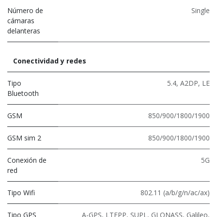
Número de
Single
cámaras
delanteras
Conectividad y redes
Tipo
5.4
,
A2DP
,
LE
Bluetooth
GSM
850/900/1800/1900
GSM sim 2
850/900/1800/1900
Conexión de
5G
red
Tipo Wifi
802.11 (a/b/g/n/ac/ax)
Tipo GPS
A-GPS, LTEPP, SUPL, GLONASS, Galileo,