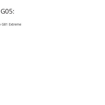
 G05:
o G81 Extreme