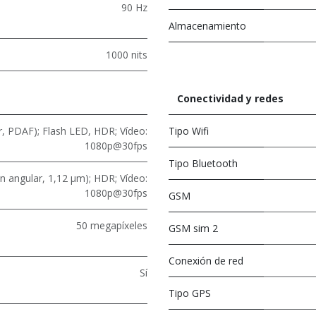
90 Hz
Almacenamiento
1000 nits
Conectividad y redes
r, PDAF); Flash LED, HDR; Vídeo:
Tipo Wifi
1080p@30fps
Tipo Bluetooth
an angular, 1,12 μm); HDR; Vídeo:
1080p@30fps
GSM
50 megapíxeles
GSM sim 2
Conexión de red
Sí
Tipo GPS