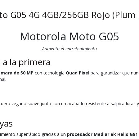
o G05 4G 4GB/256GB Rojo (Plum 
Motorola Moto G05
Aumenta el entretenimiento
 a la primera
ámara de 50 MP
con tecnología
Quad Pixel
para garantizar que nunca
nal.
l cuero vegano suave junto con un acabado resistente a salpicaduras
ayas
dimiento superrápido gracias a un
procesador MediaTek Helio G81