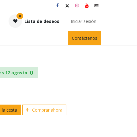
0
a
Lista de deseos
Iniciar sesión
Contáctenos
es 12 agosto
 la cesta
Comprar ahora