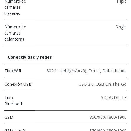
Número de
Triple
cámaras
traseras
Número de
Single
cámaras
delanteras
Conectividad y redes
Tipo Wifi
802.11 (a/b/g/n/ac/6)
,
Direct
,
Doble banda
Conexión USB
USB 2.0
,
USB On-The-Go
Tipo
5.4
,
A2DP
,
LE
Bluetooth
GSM
850/900/1800/1900
GSM sim 2
850/900/1800/1900