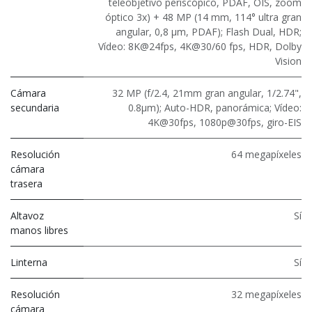
teleobjetivo periscópico, PDAF, OIS, zoom
óptico 3x) + 48 MP (14 mm, 114° ultra gran
angular, 0,8 μm, PDAF); Flash Dual, HDR;
Vídeo: 8K@24fps, 4K@30/60 fps, HDR, Dolby
Vision
Cámara
32 MP (f/2.4, 21mm gran angular, 1/2.74",
secundaria
0.8μm); Auto-HDR, panorámica; Vídeo:
4K@30fps, 1080p@30fps, giro-EIS
Resolución
64 megapíxeles
cámara
trasera
Altavoz
Sí
manos libres
Linterna
Sí
Resolución
32 megapíxeles
cámara