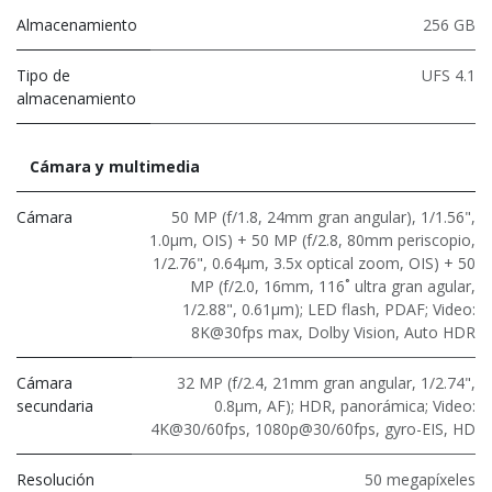
Almacenamiento
256 GB
Tipo de
UFS 4.1
almacenamiento
Cámara y multimedia
Cámara
50 MP (f/1.8, 24mm gran angular), 1/1.56",
1.0µm, OIS) + 50 MP (f/2.8, 80mm periscopio,
1/2.76", 0.64µm, 3.5x optical zoom, OIS) + 50
MP (f/2.0, 16mm, 116˚ ultra gran agular,
1/2.88", 0.61µm); LED flash, PDAF; Video:
8K@30fps max, Dolby Vision, Auto HDR
Cámara
32 MP (f/2.4, 21mm gran angular, 1/2.74",
secundaria
0.8µm, AF); HDR, panorámica; Video:
4K@30/60fps, 1080p@30/60fps, gyro-EIS, HD
Resolución
50 megapíxeles