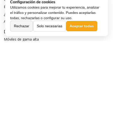
Configuración de cookies
Blog
Utilizamos cookies para mejorar tu experiencia, analizar
el tráfico y personalizar contenido. Puedes aceptarlas
¿Quieres ser distribuidor?
todas, rechazarlas o configurar su uso.
Afiliación y publicidad
Rechazar
Solo necesarias
Aceptar todas
Destacados
Móviles de gama alta
Móviles con buena cámara
Móviles sin marcos
Móviles de 6 pulgadas
Móviles todoterreno
Móviles 4G
Confianza y seguridad