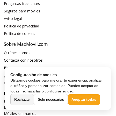
Preguntas frecuentes
Seguros para móviles
Aviso legal
Política de privacidad
Política de cookies
Sobre MaxMovil.com
Quiénes somos
Contacta con nosotros
Blog
Configuración de cookies
¿Quieres ser distribuidor?
Utilizamos cookies para mejorar tu experiencia, analizar
Afiliación y publicidad
el tráfico y personalizar contenido. Puedes aceptarlas
todas, rechazarlas o configurar su uso.
Destacados
Rechazar
Solo necesarias
Aceptar todas
Móviles de gama alta
Móviles con buena cámara
Móviles sin marcos