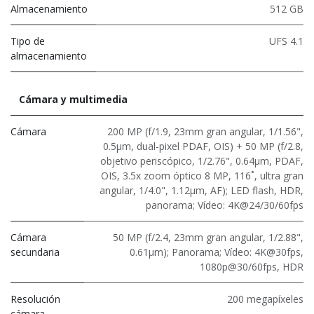
Almacenamiento
512 GB
Tipo de
UFS 4.1
almacenamiento
Cámara y multimedia
Cámara
200 MP (f/1.9, 23mm gran angular, 1/1.56",
0.5µm, dual-pixel PDAF, OIS) + 50 MP (f/2.8,
objetivo periscópico, 1/2.76", 0.64µm, PDAF,
OIS, 3.5x zoom óptico 8 MP, 116˚, ultra gran
angular, 1/4.0", 1.12µm, AF); LED flash, HDR,
panorama; Vídeo: 4K@24/30/60fps
Cámara
50 MP (f/2.4, 23mm gran angular, 1/2.88",
secundaria
0.61µm); Panorama; Vídeo: 4K@30fps,
1080p@30/60fps, HDR
Resolución
200 megapíxeles
cámara