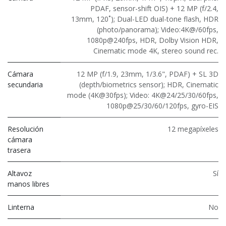
PDAF, sensor-shift OIS) + 12 MP (f/2.4,
13mm, 120˚); Dual-LED dual-tone flash, HDR
(photo/panorama); Video:4K@/60fps,
1080p@240fps, HDR, Dolby Vision HDR,
Cinematic mode 4K, stereo sound rec.
Cámara
12 MP (f/1.9, 23mm, 1/3.6", PDAF) + SL 3D
secundaria
(depth/biometrics sensor); HDR, Cinematic
mode (4K@30fps); Video: 4K@24/25/30/60fps,
1080p@25/30/60/120fps, gyro-EIS
Resolución
12 megapíxeles
cámara
trasera
Altavoz
Sí
manos libres
Linterna
No