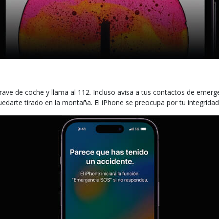
rave de coche y llama al 112. Incluso avisa a tus contactos de emergen
edarte tirado en la montaña. El iPhone se preocupa por tu integridad 