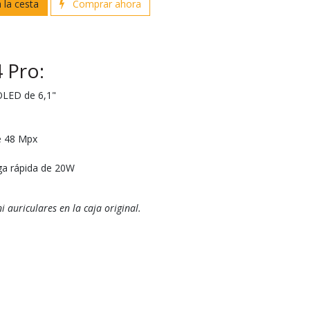
 la cesta
Comprar ahora
 Pro:
OLED de 6,1"
e 48 Mpx
ga rápida de 20W
i auriculares en la caja original.