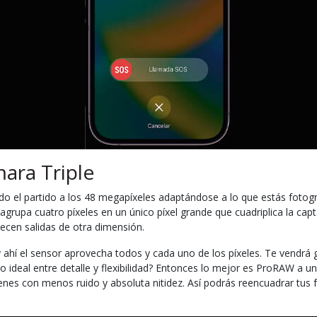
ara Triple
do el partido a los 48 megapíxeles adaptándose a lo que estás fotogra
 agrupa cuatro píxeles en un único píxel grande que cuadriplica la ca
ecen salidas de otra dimensión.
 ahí el sensor aprovecha todos y cada uno de los píxeles. Te vendrá g
ibrio ideal entre detalle y flexibilidad? Entonces lo mejor es ProRAW 
s con menos ruido y absoluta nitidez. Así podrás reencuadrar tus fot