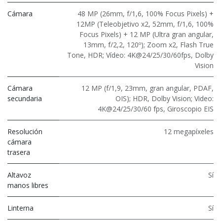
Cámara
48 MP (26mm, f/1,6, 100% Focus Pixels) +
12MP (Teleobjetivo x2, 52mm, f/1,6, 100%
Focus Pixels) + 12 MP (Ultra gran angular,
13mm, f/2,2, 120º); Zoom x2, Flash True
Tone, HDR; Vídeo: 4K@24/25/30/60fps, Dolby
Vision
Cámara
12 MP (f/1,9, 23mm, gran angular, PDAF,
secundaria
OIS); HDR, Dolby Vision; Video:
4K@24/25/30/60 fps, Giroscopio EIS
Resolución
12 megapíxeles
cámara
trasera
Altavoz
Sí
manos libres
Linterna
Sí