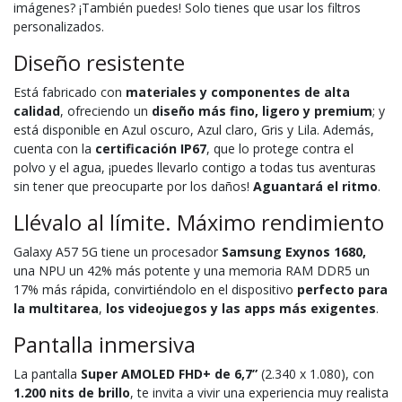
imágenes? ¡También puedes! Solo tienes que usar los filtros
personalizados.
Diseño resistente
Está fabricado con
materiales y componentes de alta
calidad
, ofreciendo un
diseño más fino, ligero y premium
; y
está disponible en Azul oscuro, Azul claro, Gris y Lila. Además,
cuenta con la
certificación IP67
, que lo protege contra el
polvo y el agua, ¡puedes llevarlo contigo a todas tus aventuras
sin tener que preocuparte por los daños!
Aguantará el ritmo
.
Llévalo al límite. Máximo rendimiento
Galaxy A57 5G tiene un procesador
Samsung Exynos 1680,
una NPU un 42% más potente y una memoria RAM DDR5 un
17% más rápida, convirtiéndolo en el dispositivo
perfecto para
la multitarea
,
los videojuegos y las apps más exigentes
.
Pantalla inmersiva
La pantalla
Super AMOLED FHD+ de 6,7”
(2.340 x 1.080), con
1.200 nits de brillo
, te invita a vivir una experiencia muy realista