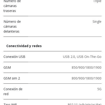
Número de
Triple
cámaras
traseras
Número de
Single
cámaras
delanteras
Conectividad y redes
Conexión USB
USB 2.0
,
USB On-The-Go
GSM
850/900/1800/1900
GSM sim 2
800/900/1800/1900
Conexión de
5G
red
Tipo Wifi
802.11 (a/b/g/n/ac/6e)