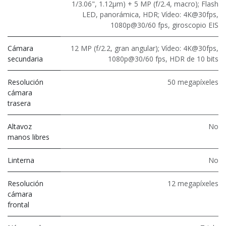
1/3.06", 1.12μm) + 5 MP (f/2.4, macro); Flash
LED, panorámica, HDR; Vídeo: 4K@30fps,
1080p@30/60 fps, giroscopio EIS
Cámara
12 MP (f/2.2, gran angular); Vídeo: 4K@30fps,
secundaria
1080p@30/60 fps, HDR de 10 bits
Resolución
50 megapíxeles
cámara
trasera
Altavoz
No
manos libres
Linterna
No
Resolución
12 megapíxeles
cámara
frontal