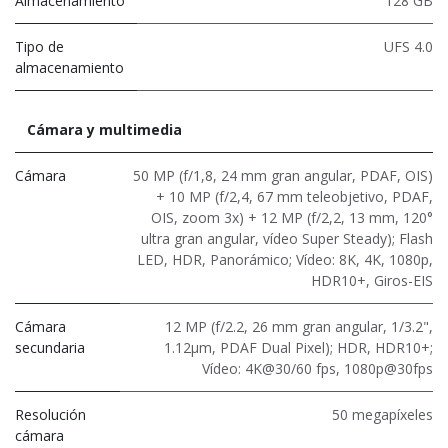
Almacenamiento
128 GB
Tipo de
UFS 4.0
almacenamiento
Cámara y multimedia
Cámara
50 MP (f/1,8, 24 mm gran angular, PDAF, OIS)
+ 10 MP (f/2,4, 67 mm teleobjetivo, PDAF,
OIS, zoom 3x) + 12 MP (f/2,2, 13 mm, 120°
ultra gran angular, vídeo Super Steady); Flash
LED, HDR, Panorámico; Vídeo: 8K, 4K, 1080p,
HDR10+, Giros-EIS
Cámara
12 MP (f/2.2, 26 mm gran angular, 1/3.2",
secundaria
1.12μm, PDAF Dual Pixel); HDR, HDR10+;
Vídeo: 4K@30/60 fps, 1080p@30fps
Resolución
50 megapíxeles
cámara