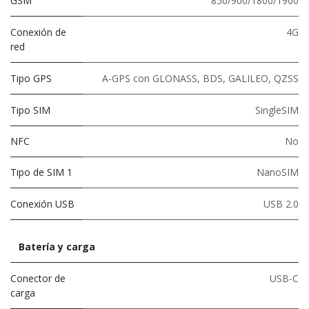
GSM
850/900/1800/1900
Conexión de
4G
red
Tipo GPS
A-GPS con GLONASS, BDS, GALILEO, QZSS
Tipo SIM
SingleSIM
NFC
No
Tipo de SIM 1
NanoSIM
Conexión USB
USB 2.0
Batería y carga
Conector de
USB-C
carga