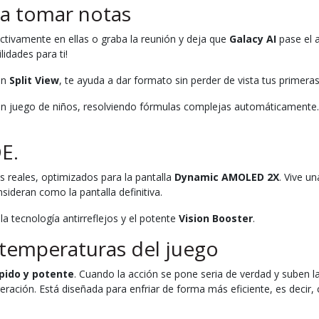
ra tomar notas
ctivamente en ellas o graba la reunión y deja que
Galacy AI
pase el 
idades para ti!
on
Split View
, te ayuda a dar formato sin perder de vista tus primer
 un juego de niños, resolviendo fórmulas complejas automáticamente
E.
reales, optimizados para la pantalla
Dynamic AMOLED 2X
. Vive u
sideran como la pantalla definitiva.
 la tecnología antirreflejos y el potente
Vision Booster
.
 temperaturas del juego
pido y potente
. Cuando la acción se pone seria de verdad y suben 
geración. Está diseñada para enfriar de forma más eficiente, es deci