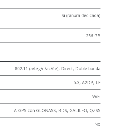
Sí (ranura dedicada)
256 GB
802.11 (a/b/g/n/ac/6e)
,
Direct
,
Doble banda
5.3
,
A2DP
,
LE
WiFi
A-GPS con GLONASS, BDS, GALILEO, QZSS
No