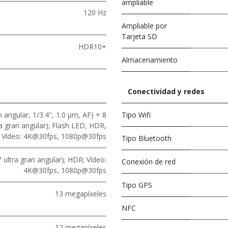
ampliable
120 Hz
Ampliable por
Tarjeta SD
HDR10+
Almacenamiento
Conectividad y redes
 angular, 1/3.4", 1.0 μm, AF) + 8
Tipo Wifi
ra gran angular); Flash LED, HDR,
Vídeo: 4K@30fps, 1080p@30fps
Tipo Bluetooth
 ultra gran angular); HDR; Vídeo:
Conexión de red
4K@30fps, 1080p@30fps
Tipo GPS
13 megapíxeles
NFC
12 megapíxeles