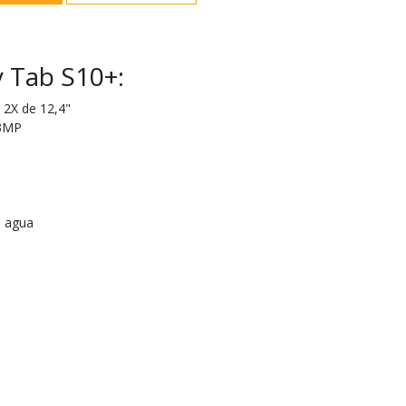
 Tab S10+:
2X de 12,4"
13MP
l agua