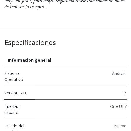
Play. Por favor, para mayor seguridad revise esta condición antes
de realizar la compra.
Especificaciones
Información general
Sistema
Android
Operativo
Versión S.O.
15
Interfaz
One UI 7
usuario
Estado del
Nuevo