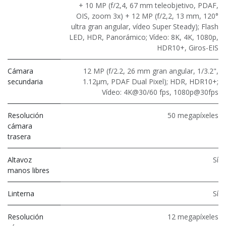
+ 10 MP (f/2,4, 67 mm teleobjetivo, PDAF,
OIS, zoom 3x) + 12 MP (f/2,2, 13 mm, 120°
ultra gran angular, vídeo Super Steady); Flash
LED, HDR, Panorámico; Vídeo: 8K, 4K, 1080p,
HDR10+, Giros-EIS
Cámara
12 MP (f/2.2, 26 mm gran angular, 1/3.2",
secundaria
1.12μm, PDAF Dual Pixel); HDR, HDR10+;
Vídeo: 4K@30/60 fps, 1080p@30fps
Resolución
50 megapíxeles
cámara
trasera
Altavoz
Sí
manos libres
Linterna
Sí
Resolución
12 megapíxeles