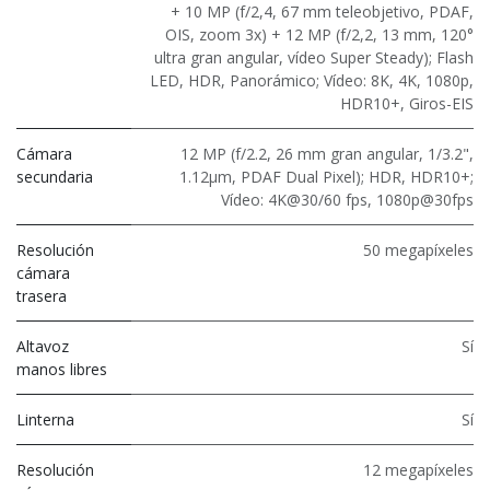
+ 10 MP (f/2,4, 67 mm teleobjetivo, PDAF,
OIS, zoom 3x) + 12 MP (f/2,2, 13 mm, 120°
ultra gran angular, vídeo Super Steady); Flash
LED, HDR, Panorámico; Vídeo: 8K, 4K, 1080p,
HDR10+, Giros-EIS
Cámara
12 MP (f/2.2, 26 mm gran angular, 1/3.2",
secundaria
1.12μm, PDAF Dual Pixel); HDR, HDR10+;
Vídeo: 4K@30/60 fps, 1080p@30fps
Resolución
50 megapíxeles
cámara
trasera
Altavoz
Sí
manos libres
Linterna
Sí
Resolución
12 megapíxeles