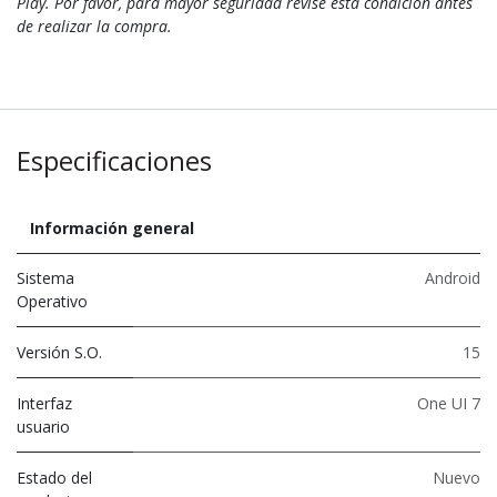
Play. Por favor, para mayor seguridad revise esta condición antes
de realizar la compra.
Especificaciones
Información general
Sistema
Android
Operativo
Versión S.O.
15
Interfaz
One UI 7
usuario
Estado del
Nuevo