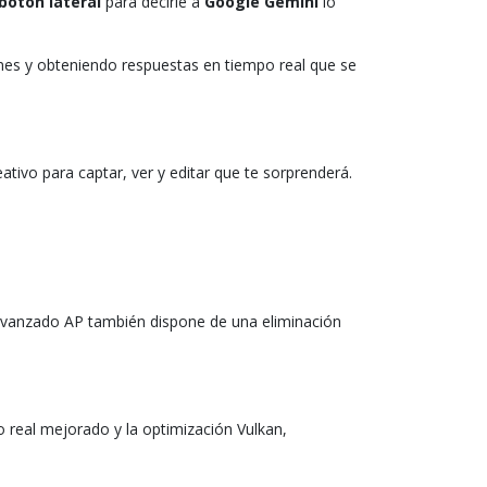
botón lateral
para decirle a
Google Gemini
lo
nes y obteniendo respuestas en tiempo real que se
ivo para captar, ver y editar que te sorprenderá.
avanzado AP también dispone de una eliminación
o real mejorado y la optimización Vulkan,