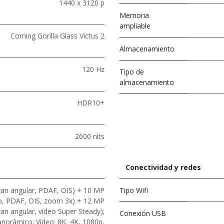
1440 x 3120 p
Memoria
ampliable
Corning Gorilla Glass Victus 2
Almacenamiento
120 Hz
Tipo de
almacenamiento
HDR10+
2600 nits
Conectividad y redes
ran angular, PDAF, OIS) + 10 MP
Tipo Wifi
vo, PDAF, OIS, zoom 3x) + 12 MP
ran angular, vídeo Super Steady);
Conexión USB
norámico; Vídeo: 8K, 4K, 1080p,