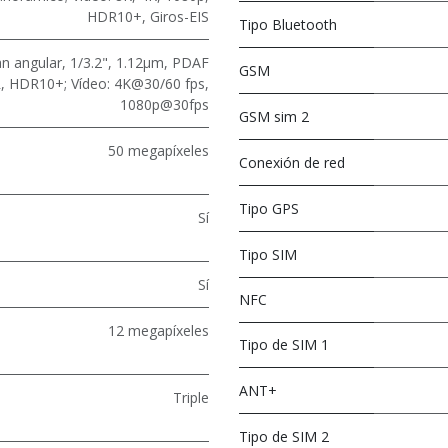
HDR10+, Giros-EIS
Tipo Bluetooth
n angular, 1/3.2", 1.12μm, PDAF
GSM
R, HDR10+; Vídeo: 4K@30/60 fps,
1080p@30fps
GSM sim 2
50 megapíxeles
Conexión de red
Tipo GPS
Sí
Tipo SIM
Sí
NFC
12 megapíxeles
Tipo de SIM 1
ANT+
Triple
Tipo de SIM 2