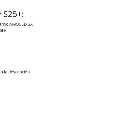
 S25+:
ynamic AMOLED 2X
ite
 la descripción.