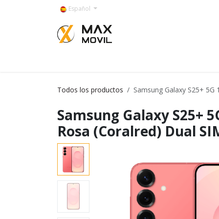
Ir al contenido
Español
Categorías
Todos los productos
Samsung Galaxy S25+ 5G 
Samsung Galaxy S25+ 
Rosa (Coralred) Dual S