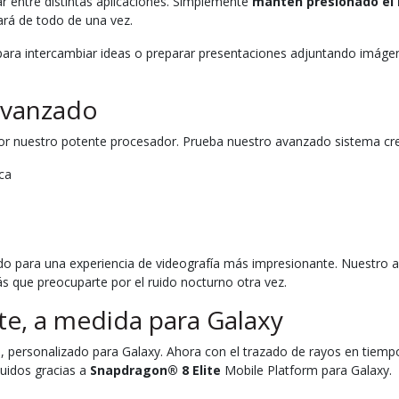
r entre distintas aplicaciones. Simplemente
mantén presionado el 
ará de todo de una vez.
ara intercambiar ideas o preparar presentaciones adjuntando imáge
avanzado
r nuestro potente procesador. Prueba nuestro avanzado sistema creat
ca
do para una experiencia de videografía más impresionante. Nuestro 
ás que preocuparte por el ruido nocturno otra vez.
te, a medida para Galaxy
e
, personalizado para Galaxy. Ahora con el trazado de rayos en tiemp
luidos gracias a
Snapdragon® 8 Elite
Mobile Platform para Galaxy.