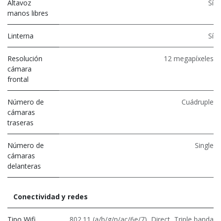
Altavoz
Sí
manos libres
Linterna
Sí
Resolución
12 megapíxeles
cámara
frontal
Número de
Cuádruple
cámaras
traseras
Número de
Single
cámaras
delanteras
Conectividad y redes
Tipo Wifi
802.11 (a/b/g/n/ac/6e/7)
,
Direct
,
Triple banda