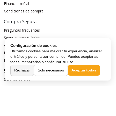
Financiar móvil
Condiciones de compra
Compra Segura
Preguntas frecuentes
Seguros para móviles
Aviso legal
Configuración de cookies
Utilizamos cookies para mejorar tu experiencia, analizar
Política de privacidad
el tráfico y personalizar contenido. Puedes aceptarlas
Política de cookies
todas, rechazarlas o configurar su uso.
Sobre MaxMovil.com
Rechazar
Solo necesarias
Aceptar todas
Quiénes somos
Contacta con nosotros
Blog
¿Quieres ser distribuidor?
Afiliación y publicidad