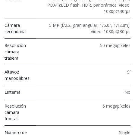
PDAF);LED flash, HDR, panorámica; Vídeo:
1080p@30fps
Cámara
5 MP (f/2.2, gran angular, 1/5.0", 1.12μm);
secundaria
Vídeo: 1080p@30fps
Resolución
50 megapíxeles
cámara
trasera
Altavoz
Sí
manos libres
Linterna
No
Resolución
5 megapíxeles
cámara
frontal
Número de
Single