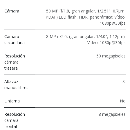
Cámara
50 MP (f/1.8, gran angular, 1/2.51", 0.7µm,
PDAF);LED flash, HDR, panorámica; Vídeo:
1080p@30fps
Cámara
8 MP (f/2.0, (gran angular, 1/4.0", 1.12μm);
secundaria
Vídeo: 1080p@30fps
Resolución
50 megapíxeles
cámara
trasera
Altavoz
Sí
manos libres
Linterna
No
Resolución
8 megapíxeles
cámara
frontal