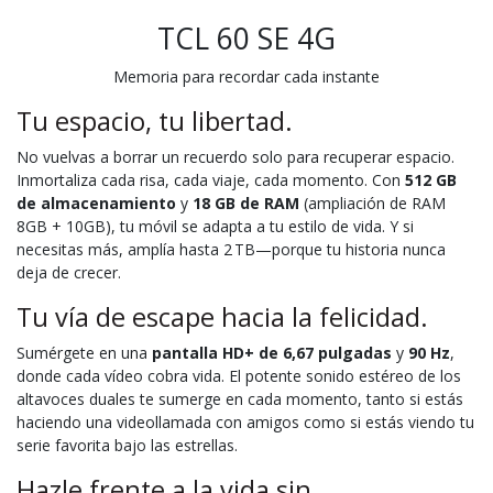
TCL 60 SE 4G
Memoria para recordar cada instante
Tu espacio, tu libertad.
No vuelvas a borrar un recuerdo solo para recuperar espacio.
Inmortaliza cada risa, cada viaje, cada momento. Con
512 GB
de almacenamiento
y
18 GB de RAM
(ampliación de RAM
8GB + 10GB), tu móvil se adapta a tu estilo de vida. Y si
necesitas más, amplía hasta 2 TB—porque tu historia nunca
deja de crecer.
Tu vía de escape hacia la felicidad.
Sumérgete en una
pantalla HD+ de 6,67 pulgadas
y
90 Hz
,
donde cada vídeo cobra vida. El potente sonido estéreo de los
altavoces duales te sumerge en cada momento, tanto si estás
haciendo una videollamada con amigos como si estás viendo tu
serie favorita bajo las estrellas.
Hazle frente a la vida sin