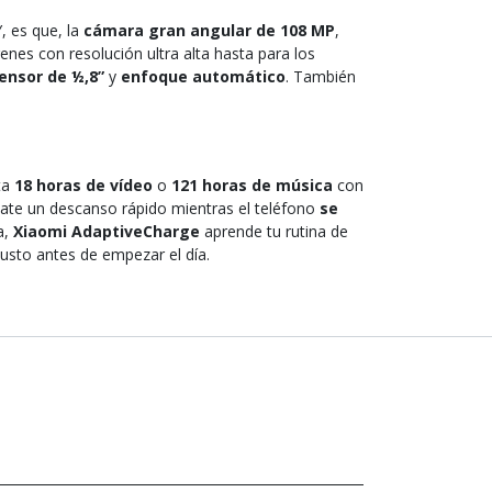
, es que, la
cámara gran angular de 108 MP
,
nes con resolución ultra alta hasta para los
ensor de ½,8”
y
enfoque automático
. También
ta
18 horas de vídeo
o
121 horas de música
con
ate un descanso rápido mientras el teléfono
se
a,
Xiaomi AdaptiveCharge
aprende tu rutina de
justo antes de empezar el día.