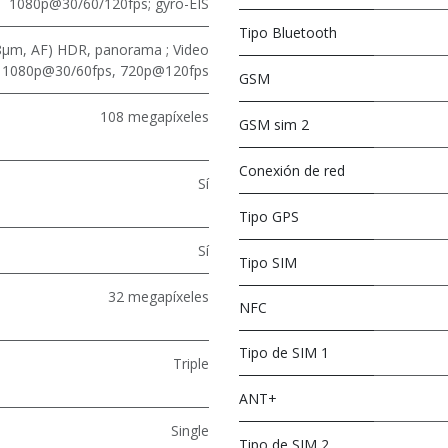
1080p@30/60/120fps; gyro-EIS
Tipo Bluetooth
0.8µm, AF) HDR, panorama ; Video
1080p@30/60fps, 720p@120fps
GSM
108 megapíxeles
GSM sim 2
Conexión de red
Sí
Tipo GPS
Sí
Tipo SIM
32 megapíxeles
NFC
Tipo de SIM 1
Triple
ANT+
Single
Tipo de SIM 2