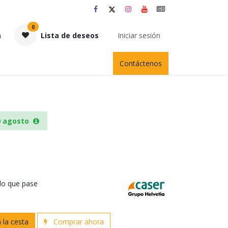
0
a
Lista de deseos
Iniciar sesión
Contáctenos
0 agosto
 lo que pase
 la cesta
Comprar ahora