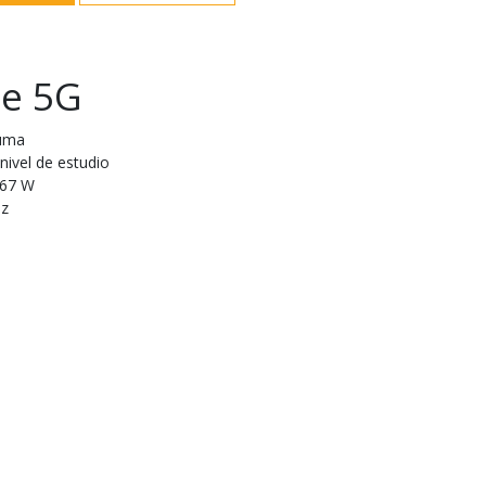
te 5G
luma
nivel de estudio
 67 W
Hz