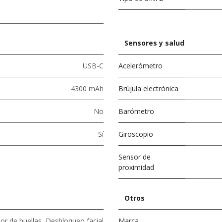
Sensores y salud
USB-C
Acelerómetro
4300 mAh
Brújula electrónica
No
Barómetro
Sí
Giroscopio
Sensor de
proximidad
Otros
or de huellas
,
Desbloqueo facial
Marca