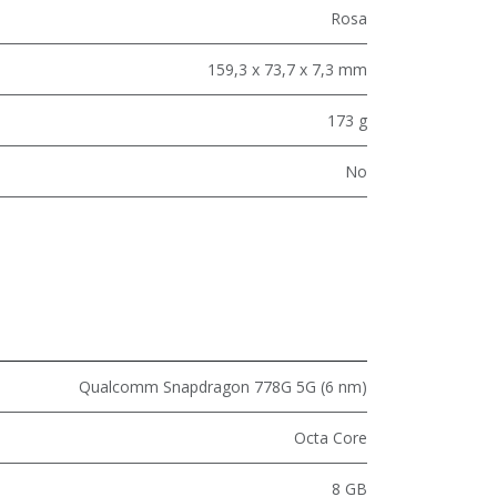
Rosa
159,3 x 73,7 x 7,3 mm
173 g
No
Qualcomm Snapdragon 778G 5G (6 nm)
Octa Core
8 GB