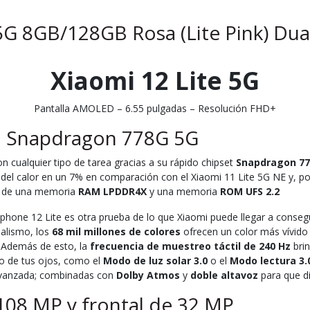
 5G 8GB/128GB Rosa (Lite Pink) Du
Xiaomi 12 Lite 5G
Pantalla AMOLED – 6.55 pulgadas – Resolución FHD+
n Snapdragon 778G 5G
n cualquier tipo de tarea gracias a su rápido chipset
Snapdragon 77
n del calor en un 7% en comparación con el Xiaomi 11 Lite 5G NE y, 
ya de una memoria
RAM LPDDR4X
y una memoria
ROM UFS 2.2
phone 12 Lite es otra prueba de lo que Xiaomi puede llegar a consegui
alismo, los
68 mil millones de colores
ofrecen un color más vívido 
. Además de esto, la
frecuencia de muestreo táctil de 240 Hz
brin
o de tus ojos, como el
Modo de luz solar 3.0
o el
Modo lectura 3.
avanzada; combinadas con
Dolby Atmos
y
doble altavoz
para que di
 108 MP y frontal de 32 MP