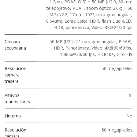
1.2μm, PDAF, OIS) + 50 MP (f/2.0, 60 mm
teleobjetivo, PDAF, zoom óptico 2.6x) + 50
MP (f/2.2, 17mm, 102º, ultra gran angular,
0.64μm); Lente Leica, HDR, flash Dual-LED,
HDR, panorámica; Vídeo: 8K@24/30 fps
Cámara
50 MP (f/2.2, 21 mm gran angular, PDAF);
secundaria
HDR, Panorámica; Vídeo: 4K@30/60fps,
1080p@30/60 fps, HDR10+, Giro-EIS
Resolución
50 megapíxeles
cámara
trasera
Altavoz
Sí
manos libres
Linterna
No
Resolución
50 megapíxeles
cámara