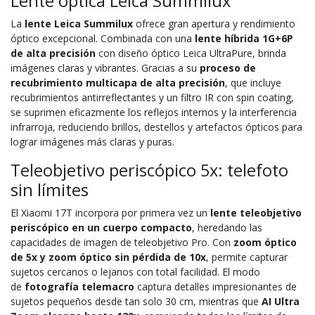
Lente óptica Leica Summilux
La
lente Leica Summilux
ofrece gran apertura y rendimiento
óptico excepcional. Combinada con una
lente híbrida 1G+6P
de alta precisión
con diseño óptico Leica UltraPure, brinda
imágenes claras y vibrantes. Gracias a su
proceso de
recubrimiento multicapa de alta precisión
, que incluye
recubrimientos antirreflectantes y un filtro IR con spin coating,
se suprimen eficazmente los reflejos internos y la interferencia
infrarroja, reduciendo brillos, destellos y artefactos ópticos para
lograr imágenes más claras y puras.
Teleobjetivo periscópico 5x: telefoto
sin límites
El Xiaomi 17T incorpora por primera vez un
lente teleobjetivo
periscópico en un cuerpo compacto
, heredando las
capacidades de imagen de teleobjetivo Pro. Con
zoom óptico
de 5x y zoom óptico sin pérdida de 10x
, permite capturar
sujetos cercanos o lejanos con total facilidad. El modo
de
fotografía telemacro
captura detalles impresionantes de
sujetos pequeños desde tan solo 30 cm, mientras que
AI Ultra