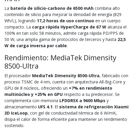
La
batería de silicio-carbono de 6500 mAh
combina alto
contenido de silicio para mejorar la densidad de energía (829
Wh/L), logrando
17,2 horas de uso continuo
en un cuerpo
compacto. La
carga rápida HyperCharge de 67 W
alcanza el
100% en tan solo 58 minutos, admite carga rápida PD/PPS de
50 W, una amplia gama de protocolos de terceros y hasta
22,5
W de carga inversa por cable
.
Rendimiento: MediaTek Dimensity
8500-Ultra
El procesador
MediaTek Dimensity 8500-Ultra
, fabricado con
proceso TSMC de 4 nm, cuenta con arquitectura All-Big-Core y
GPU de 8 núcleos, ofreciendo un
+7% en rendimiento
multinúcleo y +25% en GPU
respecto a su predecesor. Se
complementa con memoria
LPDDR5X a 9600 Mbps
y
almacenamiento
UFS 4.1
. El
sistema de refrigeración Xiaomi
3D IceLoop
, con gel de conductividad térmica de 6 W/mK,
disipa el calor de forma eficiente para mantener un rendimiento
sostenido.