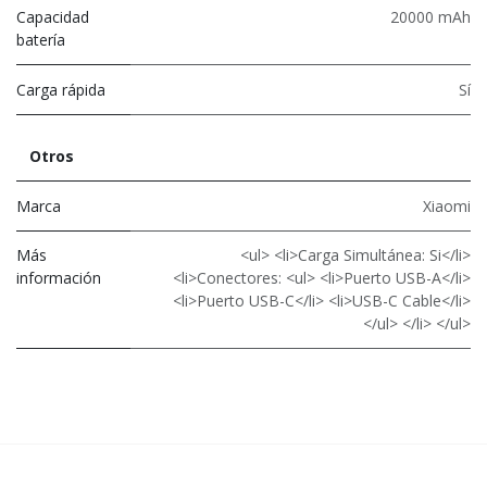
Capacidad
20000 mAh
batería
Carga rápida
Sí
Otros
Marca
Xiaomi
Más
<ul> <li>Carga Simultánea: Si</li>
información
<li>Conectores: <ul> <li>Puerto USB-A</li>
<li>Puerto USB-C</li> <li>USB-C Cable</li>
</ul> </li> </ul>