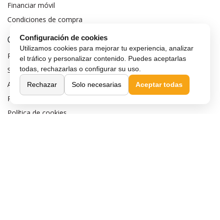
Financiar móvil
Condiciones de compra
Compra Segura
Configuración de cookies
Utilizamos cookies para mejorar tu experiencia, analizar
Preguntas frecuentes
el tráfico y personalizar contenido. Puedes aceptarlas
todas, rechazarlas o configurar su uso.
Seguros para móviles
Aviso legal
Rechazar
Solo necesarias
Aceptar todas
Política de privacidad
Política de cookies
Sobre MaxMovil.com
Quiénes somos
Contacta con nosotros
Blog
¿Quieres ser distribuidor?
Afiliación y publicidad