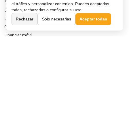
Métodos de pago
el tráfico y personalizar contenido. Puedes aceptarlas
Envío y entrega
todas, rechazarlas o configurar su uso.
Devoluciones y cambios
Rechazar
Solo necesarias
Aceptar todas
Garantía de compra
Financiar móvil
Condiciones de compra
Compra Segura
Preguntas frecuentes
Seguros para móviles
Aviso legal
Política de privacidad
Política de cookies
Sobre MaxMovil.com
Quiénes somos
Contacta con nosotros