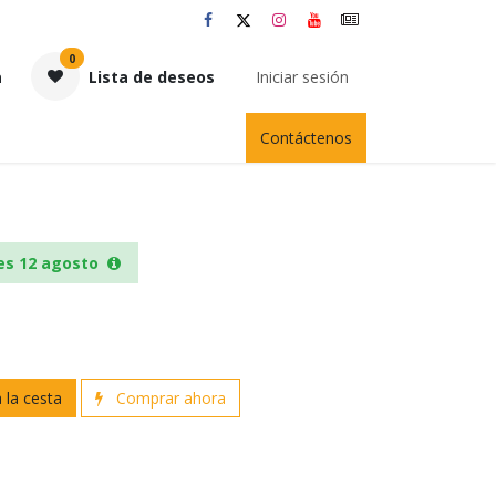
0
a
Lista de deseos
Iniciar sesión
Contáctenos
es 12 agosto
 la cesta
Comprar ahora