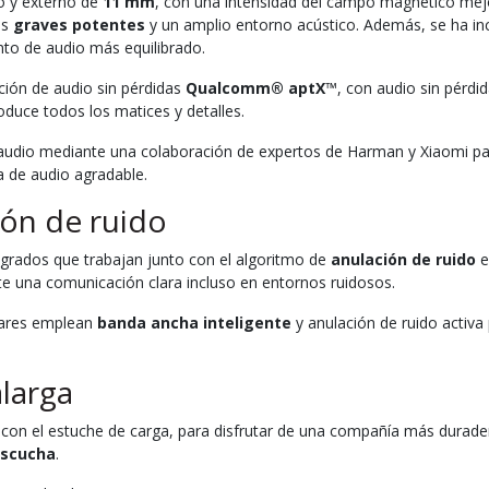
o y externo de
11 mm
, con una intensidad del campo magnético mej
os
graves potentes
y un amplio entorno acústico. Además, se ha i
nto de audio más equilibrado.
ción de audio sin pérdidas
Qualcomm® aptX
™, con audio sin pérdi
roduce todos los matices y detalles.
udio mediante una colaboración de expertos de Harman y Xiaomi para
a de audio agradable.
ión de ruido
grados que trabajan junto con el algoritmo de
anulación de ruido
e
te una comunicación clara incluso en entornos ruidosos.
ulares emplean
banda ancha inteligente
y anulación de ruido activa
alarga
n con el estuche de carga, para disfrutar de una compañía más durader
escucha
.