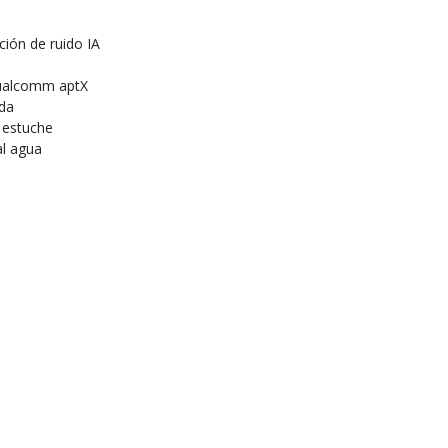
ción de ruido IA
Qualcomm aptX
ada
 estuche
al agua