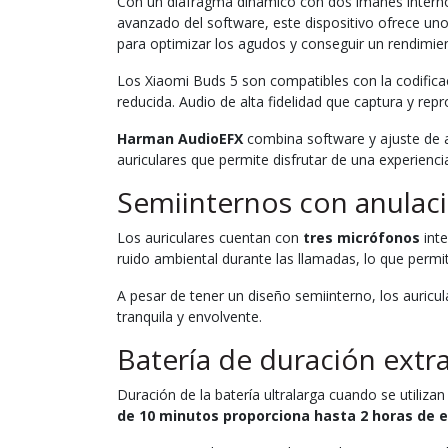
Con un diafragma dinámico con dos imanes intern
avanzado del software, este dispositivo ofrece un
para optimizar los agudos y conseguir un rendimie
Los Xiaomi Buds 5 son compatibles con la codifica
reducida. Audio de alta fidelidad que captura y rep
Harman AudioEFX
combina software y ajuste de a
auriculares que permite disfrutar de una experienci
Semiinternos con anulac
Los auriculares cuentan con
tres micrófonos
inte
ruido ambiental durante las llamadas, lo que permi
A pesar de tener un diseño semiinterno, los auric
tranquila y envolvente.
Batería de duración extr
Duración de la batería ultralarga cuando se utiliza
de 10 minutos proporciona hasta 2 horas de 