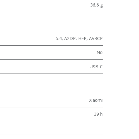
36,6 g
5.4
,
A2DP
,
HFP
,
AVRCP
No
USB-C
Xiaomi
39 h