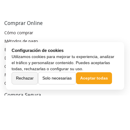
Comprar Online
Cómo comprar
Métodos de pago
Envío y entrega
Configuración de cookies
Utilizamos cookies para mejorar tu experiencia, analizar
Devoluciones y cambios
el tráfico y personalizar contenido. Puedes aceptarlas
Garantía de compra
todas, rechazarlas o configurar su uso.
Financiar móvil
Rechazar
Solo necesarias
Aceptar todas
Condiciones de compra
Compra Segura
Preguntas frecuentes
Seguros para móviles
Aviso legal
Política de privacidad