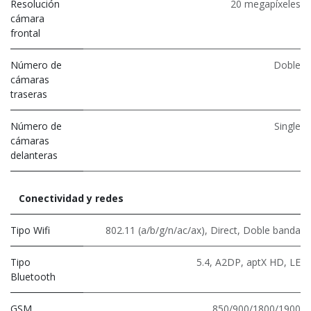
Resolución
20 megapíxeles
cámara
frontal
Número de
Doble
cámaras
traseras
Número de
Single
cámaras
delanteras
Conectividad y redes
Tipo Wifi
802.11 (a/b/g/n/ac/ax)
,
Direct
,
Doble banda
Tipo
5.4
,
A2DP
,
aptX HD
,
LE
Bluetooth
GSM
850/900/1800/1900