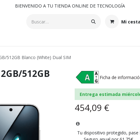
BIENVENIDO A TU TIENDA ONLINE DE TECNOLOGÍA
Mi cest
GB/512GB Blanco (White) Dual SIM
 12GB/512GB
Ficha de informació
M
Entrega estimada miércol
454,09
€
Tu dispositivo protegido, pase
Seguro anual por 61.75€