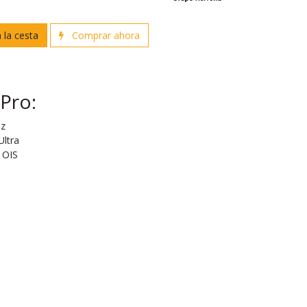
 la cesta
Comprar ahora
Pro:
Hz
ltra
 OIS