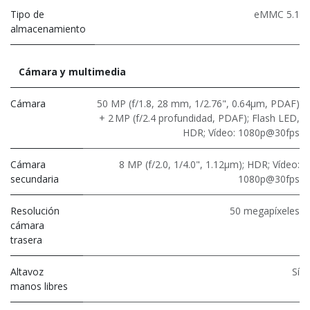
Tipo de
eMMC 5.1
almacenamiento
Cámara y multimedia
Cámara
50 MP (f/1.8, 28 mm, 1/2.76", 0.64μm, PDAF)
+ 2 MP (f/2.4 profundidad, PDAF); Flash LED,
HDR; Vídeo: 1080p@30fps
Cámara
8 MP (f/2.0, 1/4.0", 1.12μm); HDR; Vídeo:
secundaria
1080p@30fps
Resolución
50 megapíxeles
cámara
trasera
Altavoz
Sí
manos libres