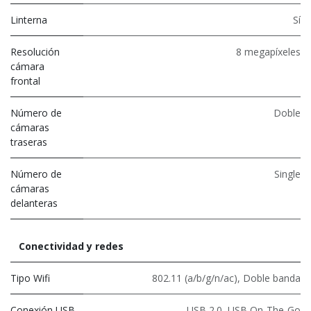
Linterna
Sí
Resolución
8 megapíxeles
cámara
frontal
Número de
Doble
cámaras
traseras
Número de
Single
cámaras
delanteras
Conectividad y redes
Tipo Wifi
802.11 (a/b/g/n/ac)
,
Doble banda
Conexión USB
USB 2.0
,
USB On-The-Go