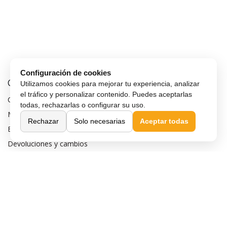
Configuración de cookies
Comprar Online
Utilizamos cookies para mejorar tu experiencia, analizar
el tráfico y personalizar contenido. Puedes aceptarlas
Cómo comprar
todas, rechazarlas o configurar su uso.
Métodos de pago
Rechazar
Solo necesarias
Aceptar todas
Envío y entrega
Devoluciones y cambios
Garantía de compra
Financiar móvil
Condiciones de compra
Compra Segura
Preguntas frecuentes