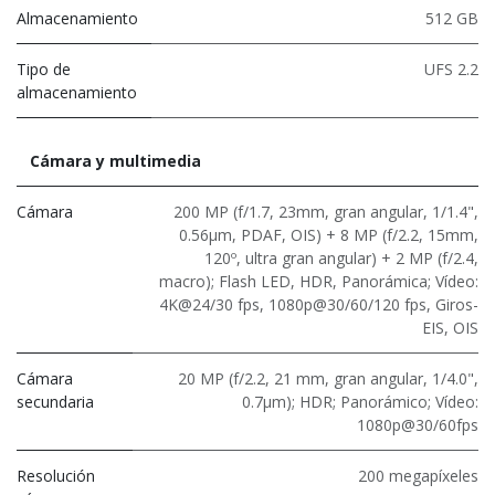
Almacenamiento
512 GB
Tipo de
UFS 2.2
almacenamiento
Cámara y multimedia
Cámara
200 MP (f/1.7, 23mm, gran angular, 1/1.4",
0.56μm, PDAF, OIS) + 8 MP (f/2.2, 15mm,
120º, ultra gran angular) + 2 MP (f/2.4,
macro); Flash LED, HDR, Panorámica; Vídeo:
4K@24/30 fps, 1080p@30/60/120 fps, Giros-
EIS, OIS
Cámara
20 MP (f/2.2, 21 mm, gran angular, 1/4.0",
secundaria
0.7μm); HDR; Panorámico; Vídeo:
1080p@30/60fps
Resolución
200 megapíxeles