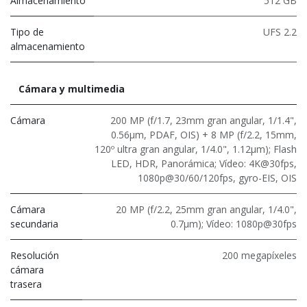
Almacenamiento
512 GB
Tipo de
UFS 2.2
almacenamiento
Cámara y multimedia
Cámara
200 MP (f/1.7, 23mm gran angular, 1/1.4",
0.56μm, PDAF, OIS) + 8 MP (f/2.2, 15mm,
120º ultra gran angular, 1/4.0", 1.12µm); Flash
LED, HDR, Panorámica; Vídeo: 4K@30fps,
1080p@30/60/120fps, gyro-EIS, OIS
Cámara
20 MP (f/2.2, 25mm gran angular, 1/4.0",
secundaria
0.7μm); Vídeo: 1080p@30fps
Resolución
200 megapíxeles
cámara
trasera