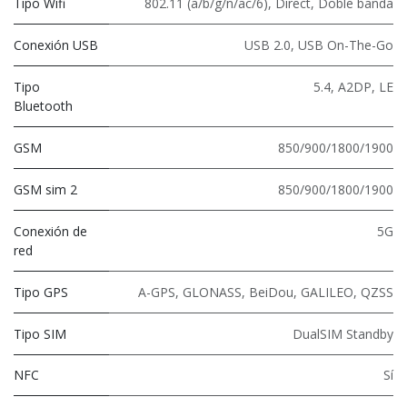
Tipo Wifi
802.11 (a/b/g/n/ac/6)
,
Direct
,
Doble banda
Conexión USB
USB 2.0
,
USB On-The-Go
Tipo
5.4
,
A2DP
,
LE
Bluetooth
GSM
850/900/1800/1900
GSM sim 2
850/900/1800/1900
Conexión de
5G
red
Tipo GPS
A-GPS, GLONASS, BeiDou, GALILEO, QZSS
Tipo SIM
DualSIM Standby
NFC
Sí