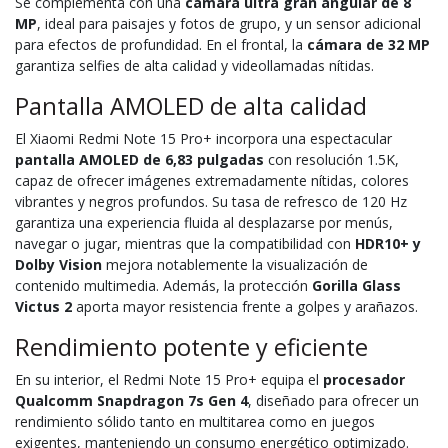
Se complementa con una
cámara ultra gran angular de 8
MP
, ideal para paisajes y fotos de grupo, y un sensor adicional
para efectos de profundidad. En el frontal, la
cámara de 32 MP
garantiza selfies de alta calidad y videollamadas nítidas.
Pantalla AMOLED de alta calidad
El Xiaomi Redmi Note 15 Pro+ incorpora una espectacular
pantalla AMOLED de 6,83 pulgadas
con resolución 1.5K,
capaz de ofrecer imágenes extremadamente nítidas, colores
vibrantes y negros profundos. Su tasa de refresco de 120 Hz
garantiza una experiencia fluida al desplazarse por menús,
navegar o jugar, mientras que la compatibilidad con
HDR10+ y
Dolby Vision
mejora notablemente la visualización de
contenido multimedia. Además, la protección
Gorilla Glass
Victus 2
aporta mayor resistencia frente a golpes y arañazos.
Rendimiento potente y eficiente
En su interior, el Redmi Note 15 Pro+ equipa el
procesador
Qualcomm Snapdragon 7s Gen 4
, diseñado para ofrecer un
rendimiento sólido tanto en multitarea como en juegos
exigentes, manteniendo un consumo energético optimizado.