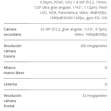
0.56μm, PDAF, OIS) + 8 MP (f/2.2, 15mm,
120º ultra gran angular, 1/4.0", 1.12µm); Flash
LED, HDR, Panorámica; Vídeo: 4K@30fps,
1080p@30/60/120fps, gyro-EIS, OIS
Cámara
32 MP (f/2.2, gran angular, 1/3.0", 0.7μm);
secundaria
Vídeo: 1080p@30fps
Resolución
200 megapíxeles
cámara
trasera
Altavoz
Sí
manos libres
Linterna
Sí
Resolución
32 megapíxeles
cámara
frontal